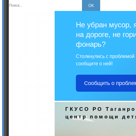
Не убран мусор, 
на дороге, не гор
фонарь?
Столкнулись с проблемой
сообщите о ней!
Сообщить о пробле
ГКУСО РО Таганро
центр помощи дет