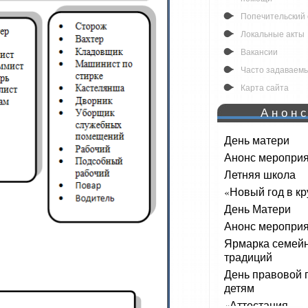
Попечительский 
Локальные акты
Вакансии
Часто задаваем
Карта сайта
Анон
День матери
Анонс меропри
Летняя школа
«Новый год в кр
День Матери
Анонс мероприя
Ярмарка семей
традиций
День правовой
детям
«Аттестация